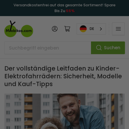
Versandkostenfrei auf das gesamte Sortiment! Spare
Bis Zu
55%
Anmelden
Mini-Warenkorb öffnen
DE
Suchen
Suchbegriff
eingeben
Der vollständige Leitfaden zu Kinder-
Elektrofahrrädern: Sicherheit, Modelle
und Kauf-Tipps