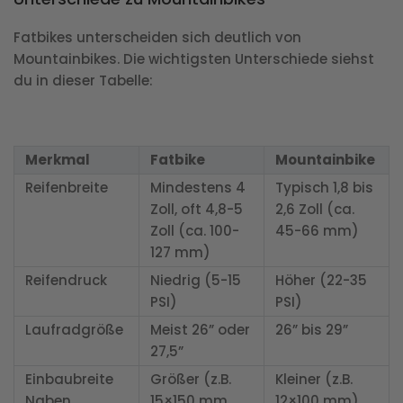
Fatbikes unterscheiden sich deutlich von
Mountainbikes. Die wichtigsten Unterschiede siehst
du in dieser Tabelle:
Merkmal
Fatbike
Mountainbike
Reifenbreite
Mindestens 4
Typisch 1,8 bis
Zoll, oft 4,8-5
2,6 Zoll (ca.
Zoll (ca. 100-
45-66 mm)
127 mm)
Reifendruck
Niedrig (5-15
Höher (22-35
PSI)
PSI)
Laufradgröße
Meist 26” oder
26” bis 29”
27,5”
Einbaubreite
Größer (z.B.
Kleiner (z.B.
Naben
15×150 mm
12×100 mm)