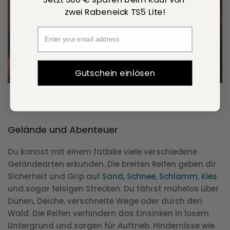
zwei Rabeneick TS5 Lite!
Gutschein einlösen
Image Source:
unsplash
Gelände und Abenteuer
Du kannst mit einem fatbike viele verschiedene
Geländearten erkunden. Die breiten Reifen geben dir
Sicherheit und Grip auf
Sand, Schnee, Schlamm, Kies
und sogar felsigen Strecken. Du fährst mühelos über
Dünen, Deiche, verschneite Wege oder durch den
Wald. Die Reifen verhindern das Einsinken in losem
Untergrund und sorgen für Auftrieb. Hindernisse wie