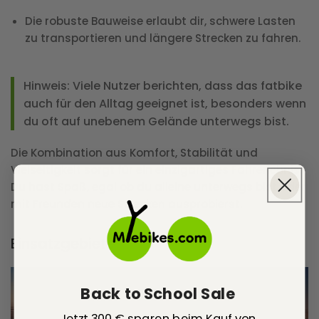
Die robuste Bauweise erlaubt dir, schwere Lasten
zu transportieren und längere Strecken zu fahren.
Hinweis: Viele Nutzer berichten, dass das fatbike
auch für den Alltag geeignet ist, besonders wenn
du oft auf unebenem Gelände unterwegs bist.
Die Kombination aus Komfort, Stabilität und
Vielseitigkeit sorgt für ein einzigartiges Fahrerlebnis.
Du hast Spaß, egal ob du alleine unterwegs bist oder
mit Freunden neue Strecken ausprobierst.
Einsatzgebiete
Back to School Sale
Jetzt 300 € sparen beim Kauf von