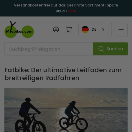
Versandkostenfrei auf das gesamte Sortiment! Spare
Bis Zu
55%
Anmelden
Mini-Warenkorb öffnen
DE
Suchen
Suchbegriff
eingeben
Fatbike: Der ultimative Leitfaden zum
breitreifigen Radfahren