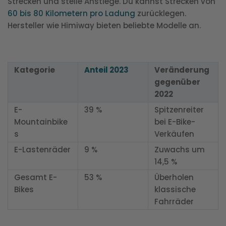
Strecken und steile Anstiege. Du kannst Strecken von
60 bis 80 Kilometern pro Ladung
zurücklegen.
Hersteller wie Himiway bieten beliebte Modelle an.
Kategorie
Anteil 2023
Veränderung
gegenüber
2022
E-
39 %
Spitzenreiter
Mountainbike
bei E-Bike-
s
Verkäufen
E-Lastenräder
9 %
Zuwachs um
14,5 %
Gesamt E-
53 %
Überholen
Bikes
klassische
Fahrräder