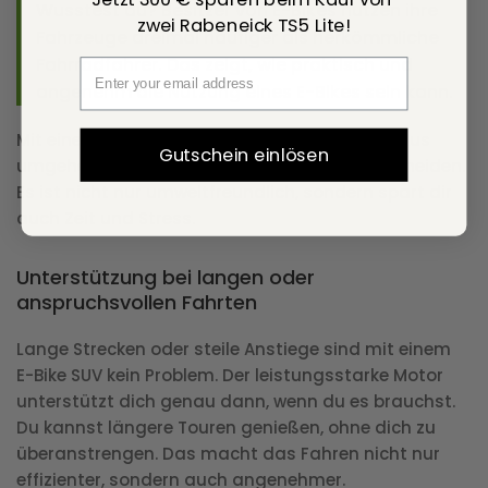
Wusstest du?
Besitzer von E-Bikes nutzen ihre
zwei Rabeneick TS5 Lite!
Fahrzeuge dreimal häufiger als herkömmliche
Fahrradfahrer. Das zeigt, wie praktisch und
angenehm die Nutzung eines E-Bikes sein kann.
Mit einem E-Bike SUV kannst du außerdem Staus
Gutschein einlösen
umgehen und die lästige Parkplatzsuche vermeiden.
Es ist nicht nur umweltfreundlich, sondern spart dir
auch Zeit und Stress.
Unterstützung bei langen oder
anspruchsvollen Fahrten
Lange Strecken oder steile Anstiege sind mit einem
E-Bike SUV kein Problem. Der leistungsstarke Motor
unterstützt dich genau dann, wenn du es brauchst.
Du kannst längere Touren genießen, ohne dich zu
überanstrengen. Das macht das Fahren nicht nur
effizienter, sondern auch angenehmer.