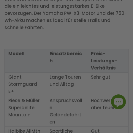
die ein leichtes und leistungsstarkes E-Bike
bevorzugen. Der Yamaha PW-X3-Motor und der 750-
Wh-Akku machen es ideal für steile Trails und
schnelle Fahrten.
Modell
Einsatzbereic
Preis-
h
Leistungs-
Verhältnis
Giant
Lange Touren
Sehr gut
Stormguard
und Alltag
E+
Riese & Müller
Anspruchsvoll
Hochwertig,
Superdelite
e
aber teuer
Mountain
Geländefahrt
en
Haibike AllMtn
Sportliche
Gut