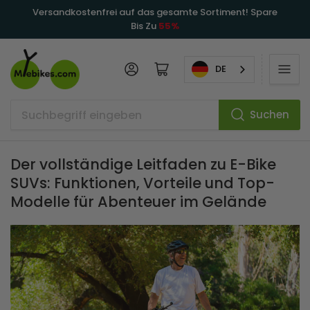
Versandkostenfrei auf das gesamte Sortiment! Spare
Bis Zu
55%
Anmelden
Mini-Warenkorb öffnen
DE
Suchen
Suchbegriff
eingeben
Der vollständige Leitfaden zu E-Bike
SUVs: Funktionen, Vorteile und Top-
Modelle für Abenteuer im Gelände