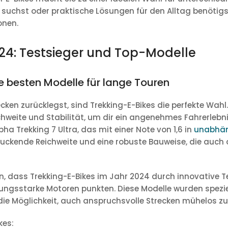
uchst oder praktische Lösungen für den Alltag benötigst
onen.
024: Testsieger und Top-Modelle
ie besten Modelle für lange Touren
ken zurücklegst, sind Trekking-E-Bikes die perfekte Wahl.
hweite und Stabilität, um dir ein angenehmes Fahrerlebni
pha Trekking 7 Ultra
, das mit einer Note von 1,6 in
unabhän
ndruckende Reichweite und eine robuste Bauweise, die auc
, dass Trekking-E-Bikes im Jahr 2024 durch innovative T
ungsstarke Motoren punkten. Diese Modelle wurden speziel
 die Möglichkeit, auch anspruchsvolle Strecken mühelos zu
kes: