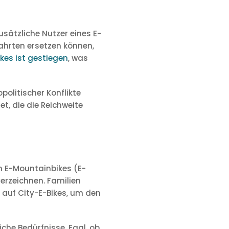
usätzliche Nutzer eines E-
fahrten ersetzen können,
ikes ist gestiegen
, was
politischer Konflikte
t, die die Reichweite
n E-Mountainbikes (E-
erzeichnen. Familien
 auf City-E-Bikes, um den
iche Bedürfnisse. Egal, ob