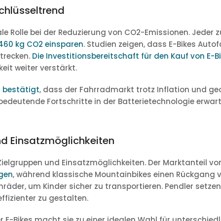
Schlüsseltrend
rale Rolle bei der Reduzierung von CO2-Emissionen. Jeder z
 460 kg CO2 einsparen
. Studien zeigen, dass E-Bikes Auto
Strecken.
Die Investitionsbereitschaft für den Kauf von E-B
eit weiter verstärkt.
E bestätigt
, dass der Fahrradmarkt trotz Inflation und geo
edeutende Fortschritte in der Batterietechnologie erwarte
d Einsatzmöglichkeiten
Zielgruppen und Einsatzmöglichkeiten. Der Marktanteil vo
egen
, während klassische Mountainbikes einen Rückgang v
äder, um Kinder sicher zu transportieren. Pendler setzen
ffizienter zu gestalten.
r E-Bikes macht sie zu einer idealen Wahl für unterschiedl