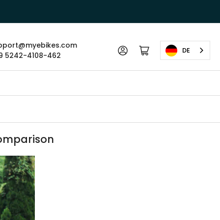
pport@myebikes.com
Anmelden
Mini-Warenkorb öffnen
DE
9 5242-4108-462
Comparison