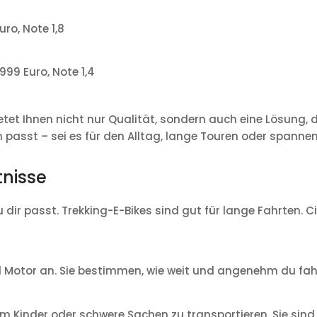
ro, Note 1,8
5999 Euro, Note 1,4
tet Ihnen nicht nur Qualität, sondern auch eine Lösung, di
n passt – sei es für den Alltag, lange Touren oder spanne
tnisse
u dir passt. Trekking-E-Bikes sind gut für lange Fahrten. C
d Motor an. Sie bestimmen, wie weit und angenehm du fah
um Kinder oder schwere Sachen zu transportieren. Sie sind