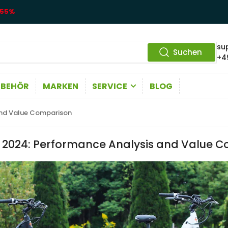
55%
su
Suchen
+4
UBEHÖR
MARKEN
SERVICE
BLOG
 and Value Comparison
of 2024: Performance Analysis and Value 